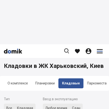









Кладовки в ЖК Харьковский, Киев
О комплексе
Планировки
Кладовые
Паркоместа
Тип
Ввод в эксплуатацию
Все
Кладовая
Любое время
Сдан