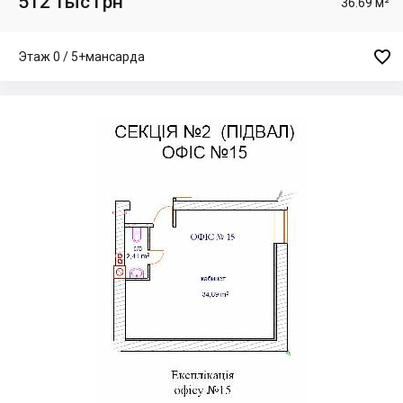
512 тыс грн
36.69 м²

Этаж 0 / 5+мансарда