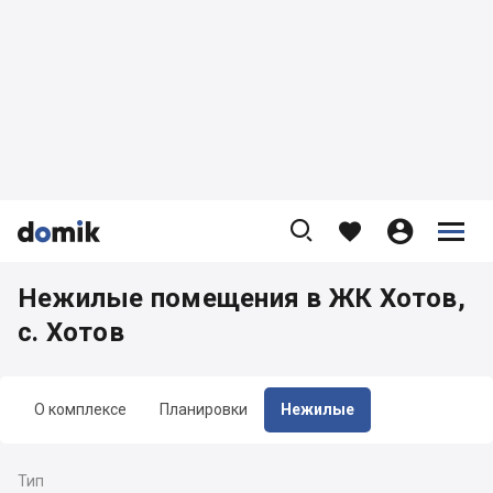









Нежилые помещения в ЖК Хотов,
с. Хотов
О комплексе
Планировки
Нежилые
Тип