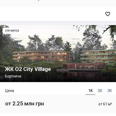

СТРОИТСЯ
ЖК O2 City Village
Бортничи
Цена
1К
2К
3К
от 2.25 млн грн
от 61 м²