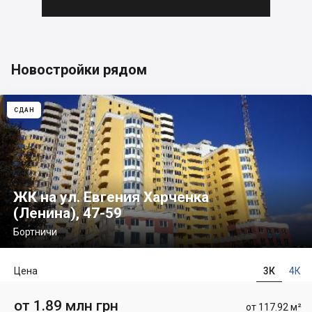
Новостройки рядом
СДАН
ЖК на ул. Евгения Харченка
(Ленина), 47-59
Бортничи
Цена
3К
4К
от 1.89 млн грн
от 117.92 м²