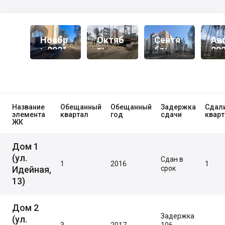
Ноябр
Октяб
Сентя
Ав
Ь 2021
Рь
Брь
20
2021
2021
Название
Обещанный
Обещанный
Задержка
Сдал
элемента
квартал
год
сдачи
кварт
ЖК
Дом 1
(ул.
Сдан в
1
2016
1
Идейная,
срок
13)
Дом 2
Задержка
(ул.
3
2017
106