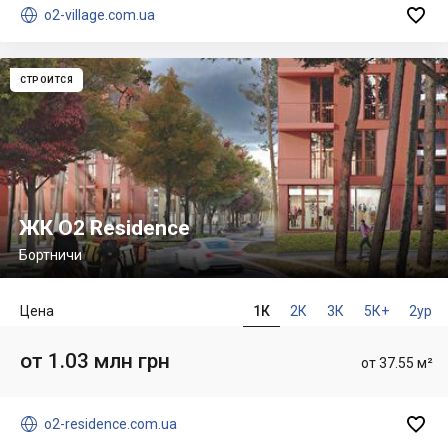


o2-village.com.ua
СТРОИТСЯ
ЖК O2 Residence
Бортничи
Цена
1К
2К
3К
5К+
2ур
от 1.03 млн грн
от 37.55 м²


o2-residence.com.ua