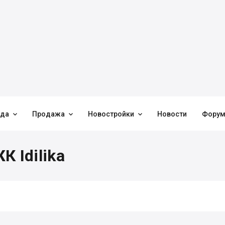



нда
Продажа
Новостройки
Новости
Фору
 Idilika