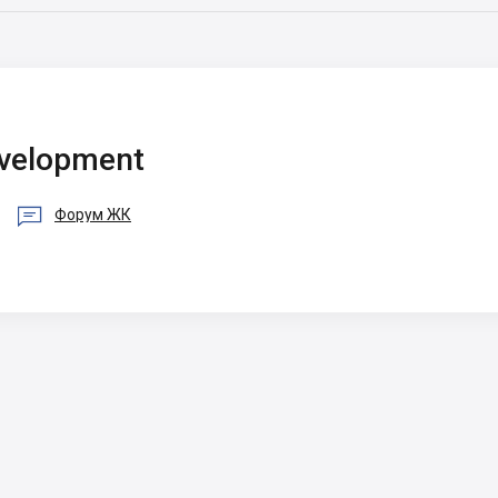
evelopment

Форум ЖК