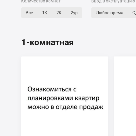
Количество комнат
Ввод в эксплуатацию
Все
1К
2К
2ур
Любое время
С
1-комнатная