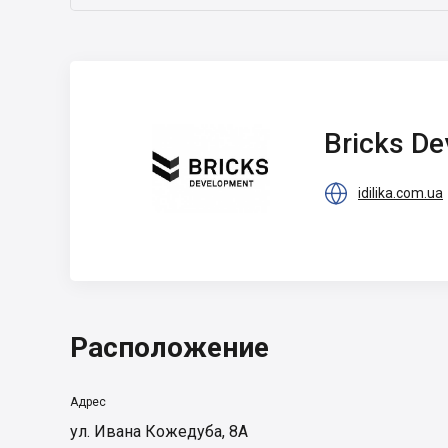
Bricks
Development
Bricks D

idilika.com.ua
Расположение
Адрес
ул. Ивана Кожедуба, 8А