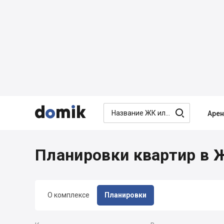




Аре
Планировки квартир в ЖК
О комплексе
Планировки