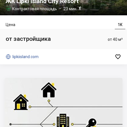
ЖК Lipki Island City Resort

Контрактовая площадь
– 23 мин.

Цена
1К
от застройщика
от 40 м²


lipkiisland.com