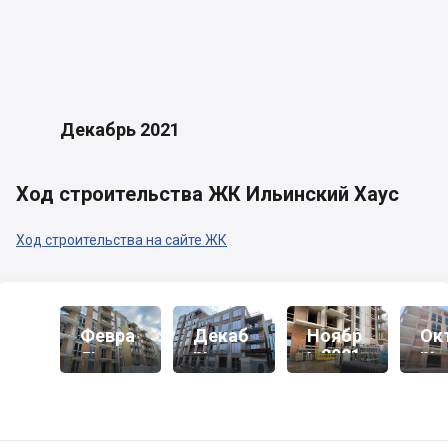
Декабрь 2021
Ход строительства ЖК Ильинский Хаус
Ход строительства на сайте ЖК
Февра
Декаб
Ноябр
Ок
Ль
Рь
Ь 2021
Рь
2022
2021
20