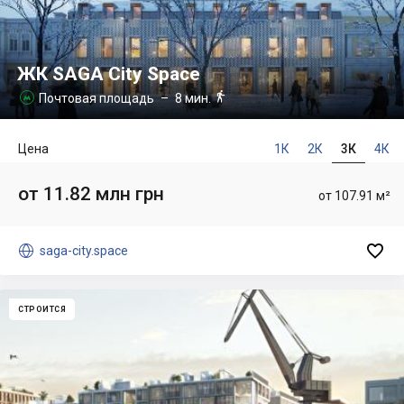
ЖК SAGA City Space

Почтовая площадь
– 8 мин.

Цена
1К
2К
3К
4К
от 11.82 млн грн
от 107.91 м²


saga-city.space
СТРОИТСЯ