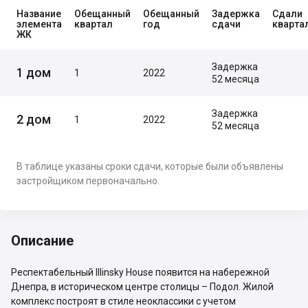
Название
Обещанный
Обещанный
Задержка
Сдали
элемента
квартал
год
сдачи
кварта
ЖК
Задержка
1 дом
1
2022
52 месяца
Задержка
2 дом
1
2022
52 месяца
В таблице указаны сроки сдачи, которые были объявлены
застройщиком первоначально.
Описание
Респектабельный Illinsky House появится на набережной
Днепра, в историческом центре столицы – Подол. Жилой
комплекс построят в стиле неоклассики с учетом