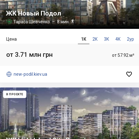
ЖК Новый Подол

Тараса Шевченко
– 8 мин.

Цена
1К
2К
3К
4К
2ур
от 3.71 млн грн
от 57.92 м²


new-podil.kiev.ua
В ПРОЕКТЕ