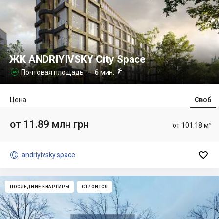
ЖК ANDRIYIVSKY City Space

Почтовая площадь
– 6 мин.

Цена
Своб
от 11.89 млн грн
от 101.18 м²


andriyivsky.space
ПОСЛЕДНИЕ КВАРТИРЫ
СТРОИТСЯ