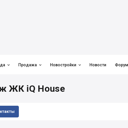



нда
Продажа
Новостройки
Новости
Фору
ж ЖК iQ House
нтакты