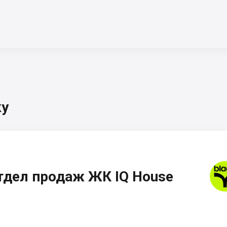
ку
тдел продаж ЖК IQ House