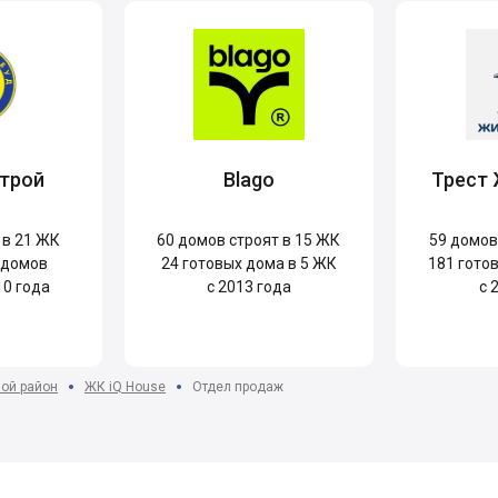
трой
Blago
Трест
 в 21 ЖК
60
домов строят в 15 ЖК
59
домов 
 домов
24
готовых дома в 5 ЖК
181
готов
10 года
с 2013 года
с 
ой район
ЖК iQ House
Отдел продаж