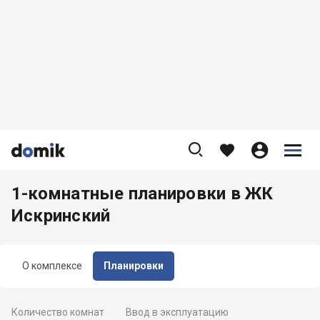









1-комнатные планировки в ЖК
Искринский
О комплексе
Планировки
Количество комнат
Ввод в эксплуатацию