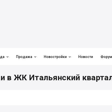



нда
Продажа
Новостройки
Новости
Фору
и в ЖК Итальянский квартал