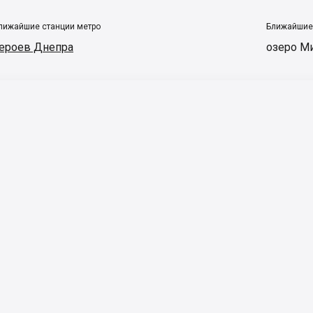
лижайшие станции метро
Ближайшие
ероев Днепра
озеро М