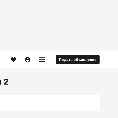





Подать объявление
м
 2