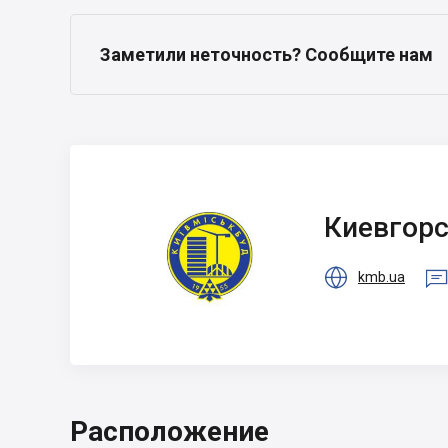
Заметили неточность? Сообщите нам
Киевгорстрой
Киевгор

kmb.ua
Расположение