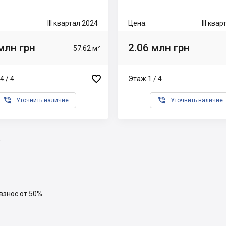
III квартал 2024
Цена:
III ква
млн грн
2.06 млн грн
57.62 м²

4 / 4
Этаж 1 / 4


Уточнить наличие
Уточнить наличие
2
взнос от 50%.