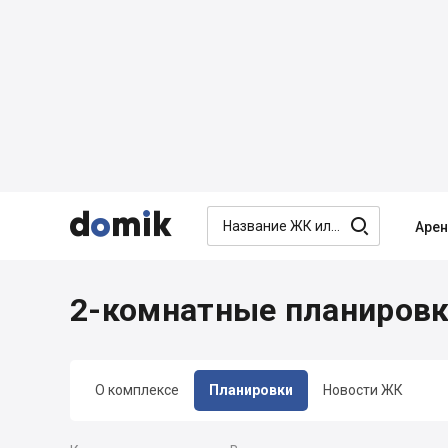




Аре
2-комнатные планировк
О комплексе
Планировки
Новости ЖК