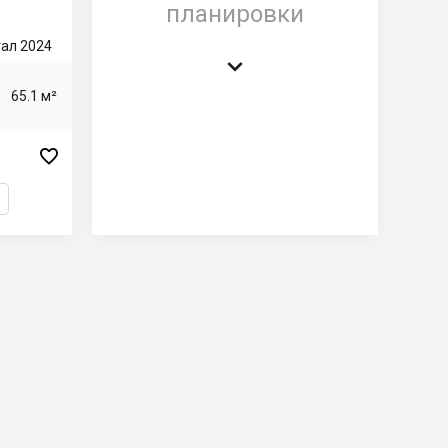
планировки
ртал 2024

65.1 м²
