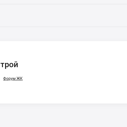
строй

Форум ЖК