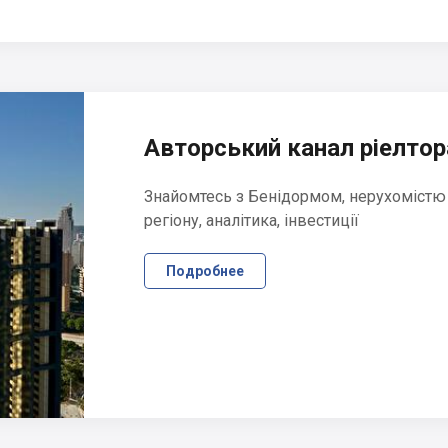
Авторський канал ріелтора
Знайомтесь з Бенідормом, нерухомістю
регіону, аналітика, інвестиції
Подробнее