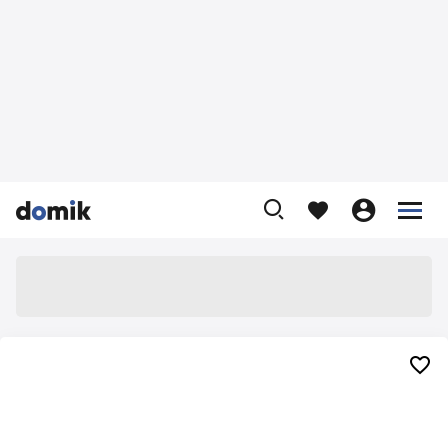









