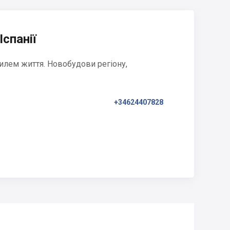
Іспанії
илем життя. Новобудови регіону,
+34624407828