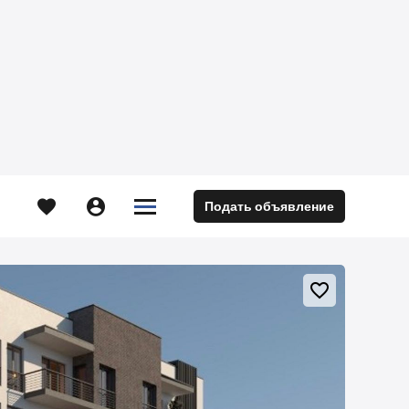





Подать объявление
м
