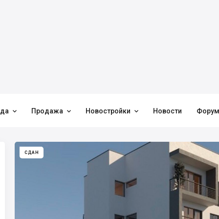



нда
Продажа
Новостройки
Новости
Фору
СДАН