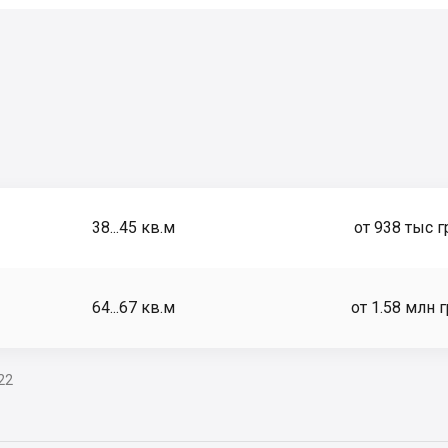
38...45
кв.м
от 938 тыс г
64...67
кв.м
от 1.58 млн 
22