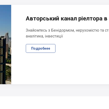
Авторський канал ріелтора в 
Знайомтесь з Бенідормом, нерухомістю та ст
аналітика, інвестиції
Подробнее