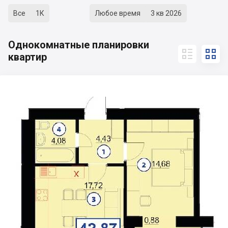
Все
1К
Любое время
3 кв 2026
Однокомнатные планировки


квартир