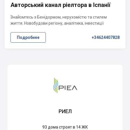
Авторський канал ріелтора в Іспанії
Знайомтесь з Бенідормом, нерухомістю та стилем
життя. Новобудови регіону, аналітика, інвестиції
Подробнее
+34624407828
РИЕЛ
93
дома строят в 14 ЖК