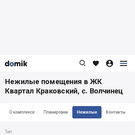









Нежилые помещения в ЖК
Квартал Краковский, с. Волчинец
О комплексе
Планировки
Нежилые
Контакты
Тип