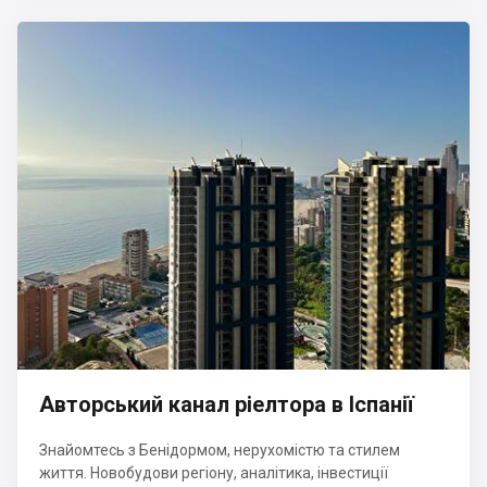
Авторський канал ріелтора в Іспанії
Знайомтесь з Бенідормом, нерухомістю та стилем
життя. Новобудови регіону, аналітика, інвестиції