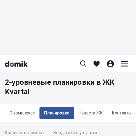









2-уровневые планировки в ЖК
Kvartal
О комплексе
Планировки
Новости ЖК
Контакты
Количество комнат
Ввод в эксплуатацию