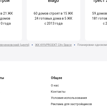
трой
Blago
Трест
 в 21 ЖК
60
домов строят в 15 ЖК
59
домов 
 домов
24
готовых дома в 5 ЖК
181
готов
10 года
с 2013 года
с 
вченковский (центр)
ЖК KYIVPROEKT City Space
Планировки одноком
ты
Общее
О нас
a
Контакты
Условия использования
Реклама для застройщиков