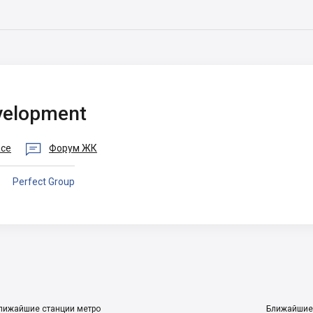
elopment

ace
Форум ЖК
Perfect Group
лижайшие станции метро
Ближайшие