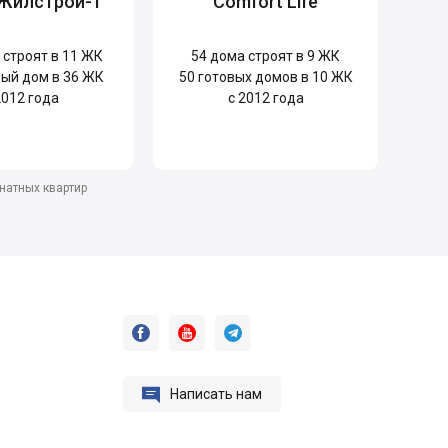
 Жилстрой-1
Comfort Life
строят в 11 ЖК
54
дома строят в 9 ЖК
ый дом в 36 ЖК
50
готовых домов в 10 ЖК
2012 года
с 2012 года
натных квартир




Написать нам