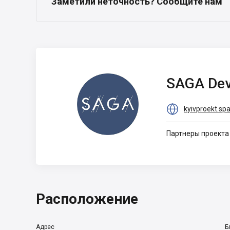
Заметили неточность? Сообщите нам
SAGA
SAGA Dev
Development

kyivproekt.sp
Партнеры проекта
Расположение
Адрес
Б