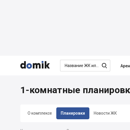




Аре
1-комнатные планировк
О комплексе
Планировки
Новости ЖК