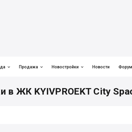



нда
Продажа
Новостройки
Новости
Фору
и в ЖК KYIVPROEKT City Spa