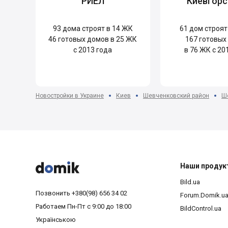
РИЕЛ
Киевгорс
93
дома строят в 14 ЖК
61
дом строят
46
готовых домов в 25 ЖК
167
готовых
с 2013 года
в 76 ЖК с 20
Новостройки в Украине
Киев
Шевченковский район
Ше



Наши продук
Bild.ua
Позвонить
+380(98) 656 34 02
Forum.Domik.u
Работаем
Пн-Пт с 9:00 до 18:00
BildControl.ua
Українською