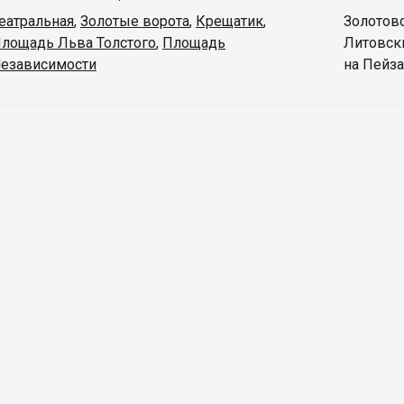
еатральная
,
Золотые ворота
,
Крещатик
,
Золотов
лощадь Льва Толстого
,
Площадь
Литовск
езависимости
на Пейз