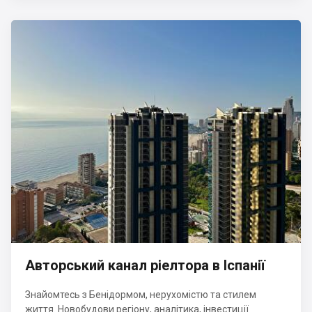
Авторський канал ріелтора в Іспанії
Знайомтесь з Бенідормом, нерухомістю та стилем
життя. Новобудови регіону, аналітика, інвестиції