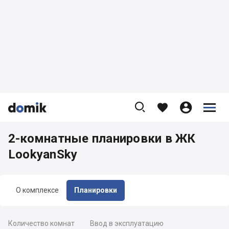









2-комнатные планировки в ЖК
LookyanSky
О комплексе
Планировки
Количество комнат
Ввод в эксплуатацию