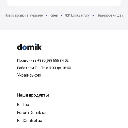
Новостройки в Украине
Киев
ЖК LookyanSky
Планировки двухк



Позвонить
+380(98) 656 34 02
Работаем
Пн-Пт с 9:00 до 18:00
Українською
Наши продукты
Bild.ua
Forum.Domik.ua
BildControl.ua