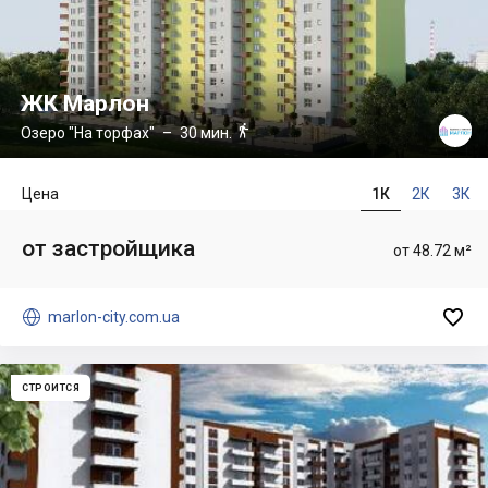
ЖК Марлон

Озеро "На торфах"
– 30 мин.
Цена
1К
2К
3К
от застройщика
от 48.72 м²


marlon-city.com.ua
СТРОИТСЯ