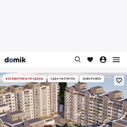










ВСЕ КВАРТИРЫ ПРОДАНЫ
СДАН ЧАСТИЧНО
ЗАМОРОЖЕН