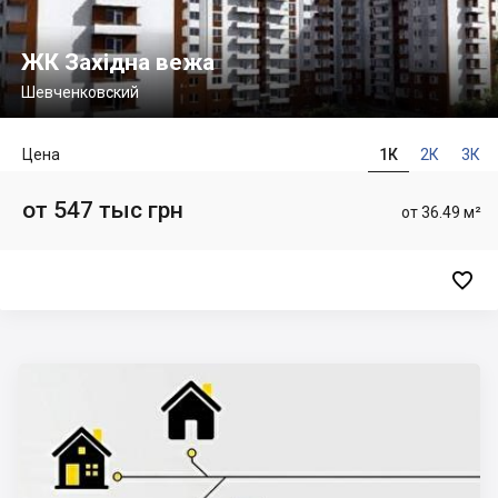
ЖК Західна вежа
Шевченковский
Цена
1К
2К
3К
от 547 тыс грн
от 36.49 м²
