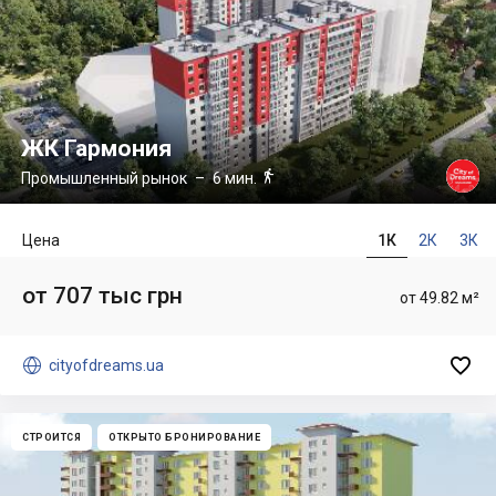
ЖК Гармония

Промышленный рынок
– 6 мин.
Цена
1К
2К
3К
от 707 тыс грн
от 49.82 м²


cityofdreams.ua
СТРОИТСЯ
ОТКРЫТО БРОНИРОВАНИЕ