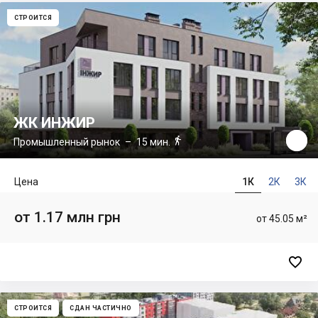
СТРОИТСЯ
ЖК ИНЖИР

Промышленный рынок
– 15 мин.
Цена
1К
2К
3К
от 1.17 млн грн
от 45.05 м²

СТРОИТСЯ
СДАН ЧАСТИЧНО