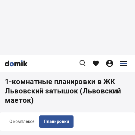









1-комнатные планировки в ЖК
Львовский затышок (Львовский
маеток)
О комплексе
Планировки