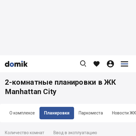









2-комнатные планировки в ЖК
Manhattan City
О комплексе
Планировки
Паркоместа
Новости Ж
Количество комнат
Ввод в эксплуатацию