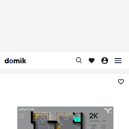









