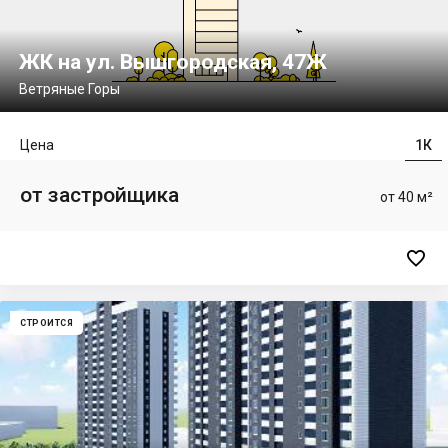
ЖК на ул. Вышгородская, 47Ж
Ветряные Горы
Цена
1К
от застройщика
от 40 м²

СТРОИТСЯ