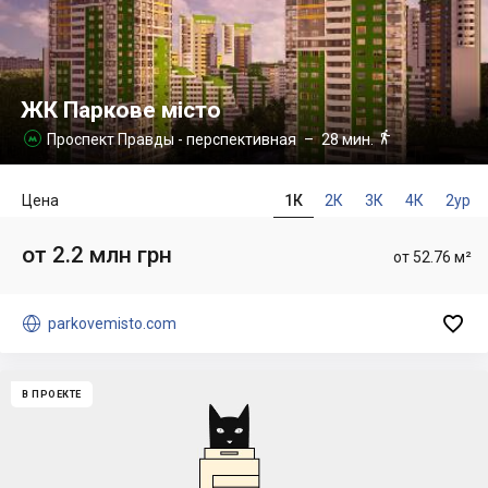
ЖК Паркове місто

Проспект Правды - перспективная
– 28 мин.

Цена
1К
2К
3К
4К
2ур
от 2.2 млн грн
от 52.76 м²


parkovemisto.com
В ПРОЕКТЕ