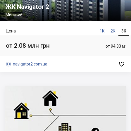
ЖК Navigator 2
Минский
Цена
1К
2К
3К
от 2.08 млн грн
от 94.33 м²


navigator2.com.ua