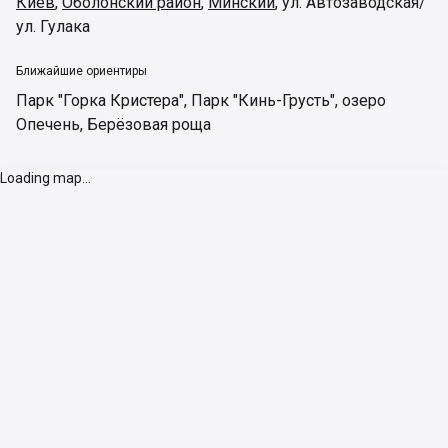
Киев
,
Оболонский район
,
Минский
,
ул. Автозаводская/
ул. Гулака
Ближайшие ориентиры
Парк "Горка Кристера"
,
Парк "Кинь-Грусть"
,
озеро
Опечень
,
Берёзовая роща
Loading map...