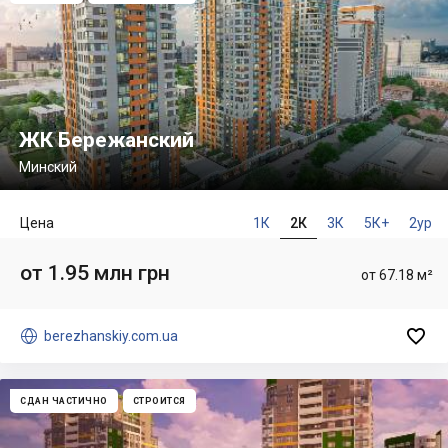
ЖК Бережанский
Минский
Цена
1К
2К
3К
5К+
2ур
от 1.95 млн грн
от 67.18 м²


berezhanskiy.com.ua
СДАН ЧАСТИЧНО
СТРОИТСЯ