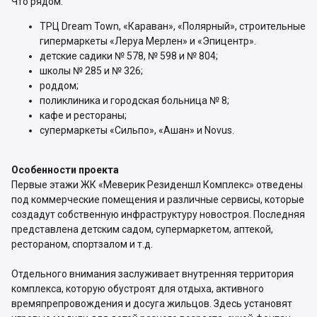
Что рядом:
ТРЦ Dream Town, «Караван», «Полярный», строительные
гипермаркеты «Леруа Мерлен» и «Эпицентр».
детские садики № 578, № 598 и № 804;
школы № 285 и № 326;
роддом;
поликлиника и городская больница № 8;
кафе и рестораны;
супермаркеты «Сильпо», «Ашан» и Novus.
Особенности проекта
Первые этажи ЖК «Меверик Резиденшл Комплекс» отведены
под коммерческие помещения и различные сервисы, которые
создадут собственную инфраструктуру новостроя. Последняя
представлена детским садом, супермаркетом, аптекой,
рестораном, спортзалом и т.д.
Отдельного внимания заслуживает внутренняя территория
комплекса, которую обустроят для отдыха, активного
времяпрепровождения и досуга жильцов. Здесь установят