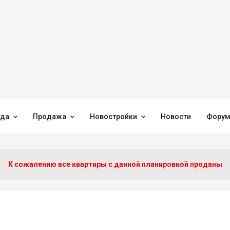



нда
Продажа
Новостройки
Новости
Фору
К сожалению все квартиры c данной планировкой проданы