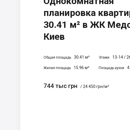
Однокомнатная
планировка кварт
30.41 м² в ЖК Мед
Киев
30.41 м²
13-14
/
2
Общая площадь
Этажи
15.96 м²
4
Жилая площадь
Площадь кухни
744 тыс грн
/ 24 450 грн/м²