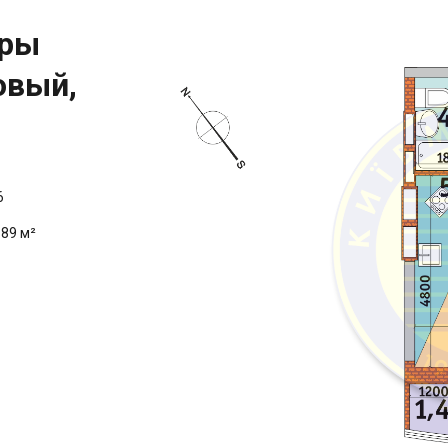
иры
овый,
6
.89 м²