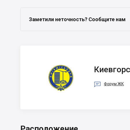
Заметили неточность? Сообщите нам
Киевгорстрой
Киевгор

Форум ЖК
Расположение