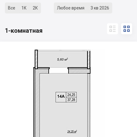
Все
1К
2К
Любое время
3 кв 2026


1-комнатная