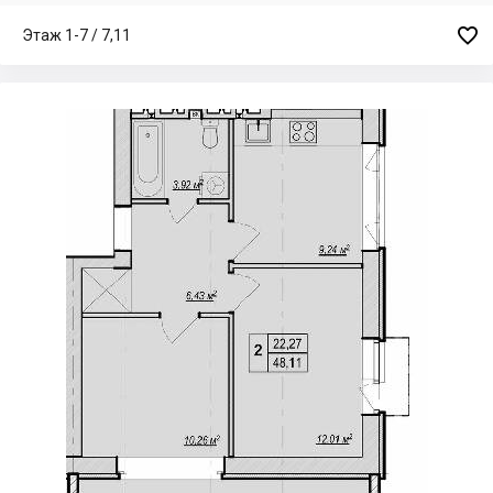

Этаж 1-7 / 7,11