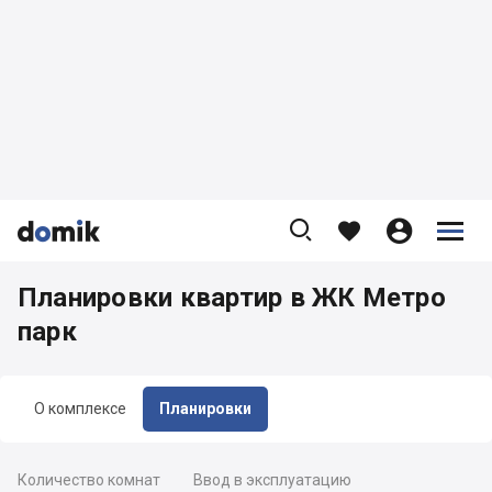









Планировки квартир в ЖК Метро
парк
О комплексе
Планировки
Количество комнат
Ввод в эксплуатацию