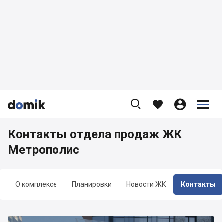









Контакты отдела продаж ЖК
Метрополис
О комплексе
Планировки
Новости ЖК
Контакты