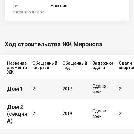
Тип
Бассейн
спортплощадок
Ход строительства ЖК Миронова
Название
Обещанный
Обещанный
Задержка
Сдали
элемента
квартал
год
сдачи
кварта
ЖК
Сдан в
Дом 1
2
2017
2
срок
Дом 2
Сдан в
(секция
2
2019
2
срок
А)