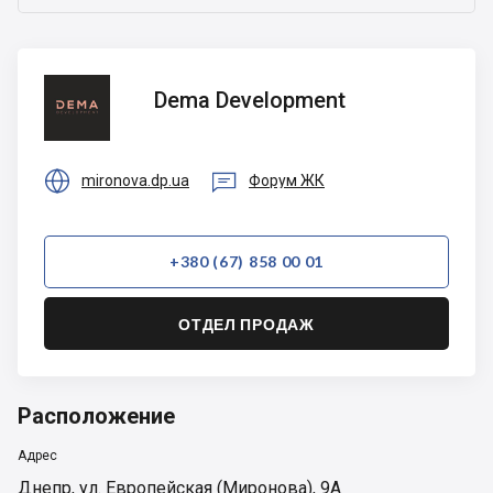
Dema
Dema Development
Development


mironova.dp.ua
Форум ЖК
+380 (67) 858 00 01
ОТДЕЛ ПРОДАЖ
Расположение
Адрес
Днепр
,
ул. Европейская (Миронова), 9А