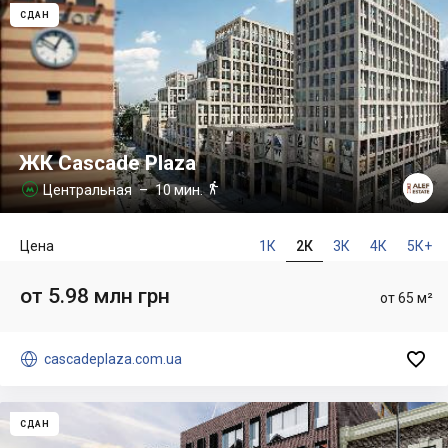
СДАН
ЖК Cascade Plaza

Центральная
– 10 мин.

Цена
1К
2К
3К
4К
5К+
от 5.98 млн грн
от 65 м²


cascadeplaza.com.ua
СДАН