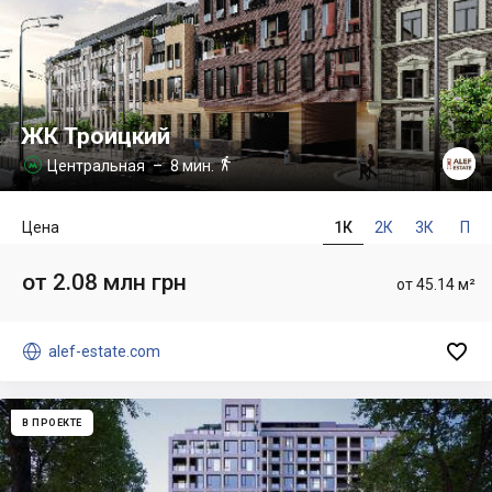
ЖК Троицкий

Центральная
– 8 мин.

Цена
1К
2К
3К
П
от 2.08 млн грн
от 45.14 м²


alef-estate.com
В ПРОЕКТЕ