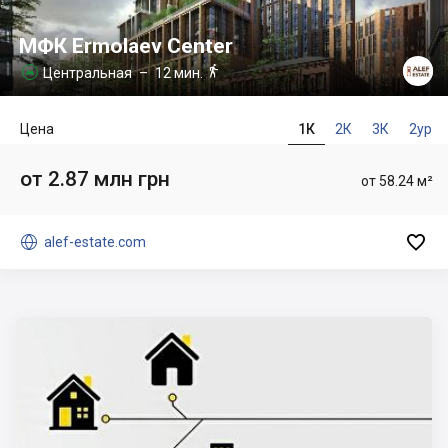
МФК Ermolaev Center

Центральная
– 12 мин.

Цена
1К
2К
3К
2ур
от 2.87 млн грн
от 58.24 м²


alef-estate.com