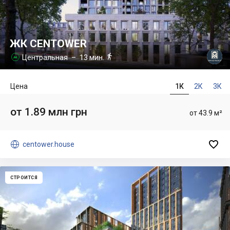
ЖК CENTOWER

Центральная
– 13 мин.

Цена
1К
2К
3К
от 1.89 млн грн
от 43.9 м²


centower.house
СТРОИТСЯ