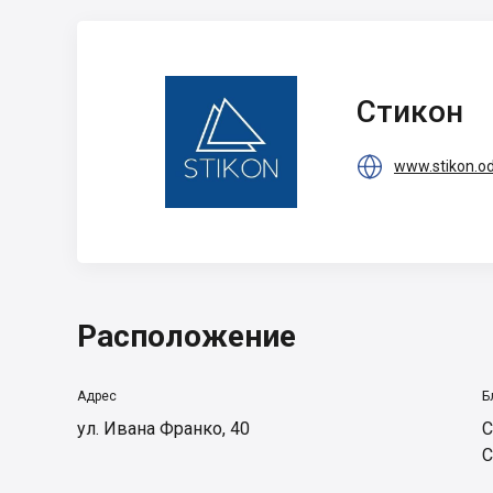
Стикон
Стикон

www.stikon.o
Расположение
Адрес
Б
ул. Ивана Франко, 40
С
С