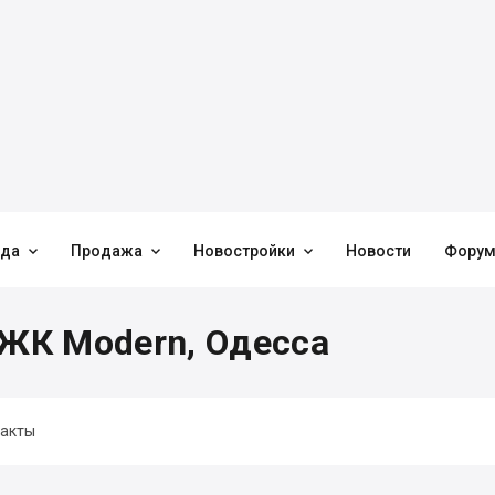



нда
Продажа
Новостройки
Новости
Фору
ЖК Modern, Одесса
акты