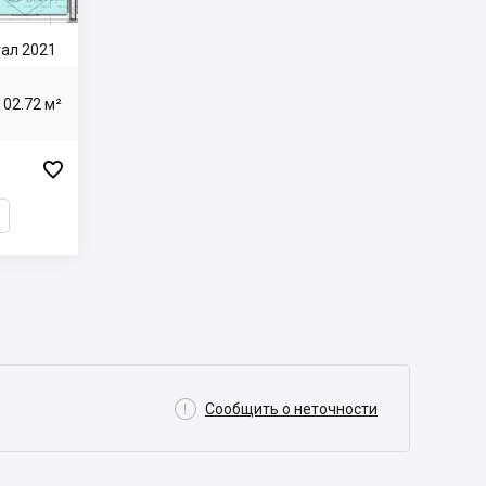
тал 2021
102.72 м²


Сообщить о неточности