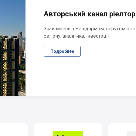
Авторський канал ріелтора
Знайомтесь з Бенідормом, нерухомістю
регіону, аналітика, інвестиції
Подробнее