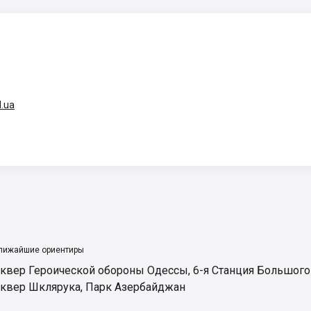
d.ua
лижайшие ориентиры
квер Героической обороны Одессы
,
6-я Станция Большого
квер Шклярука
,
Парк Азербайджан