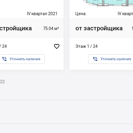
IV квартал 2021
Цена:
IV квар
астройщика
от застройщика
75.04 м²

/ 24
Этаж 1 / 24


Уточнить наличие
Уточнить наличие
022