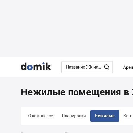




Аре
Нежилые помещения в 
О комплексе
Планировки
Нежилые
Конт