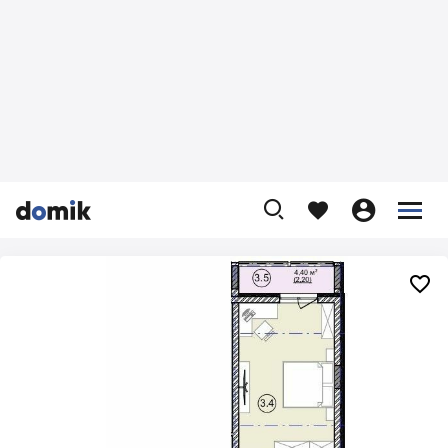









