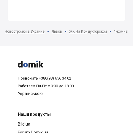
Новостройки в Украине
Львов
ЖК На Кондукторской
1-комнатна



Позвонить
+380(98) 656 34 02
Работаем
Пн-Пт с 9:00 до 18:00
Українською
Наши продукты
Bild.ua
Forum.Domik.ua