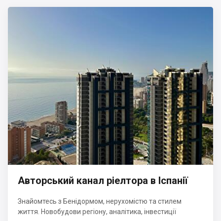
Авторський канал ріелтора в Іспанії
Знайомтесь з Бенідормом, нерухомістю та стилем
життя. Новобудови регіону, аналітика, інвестиції