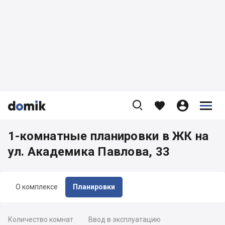









1-комнатные планировки в ЖК на
ул. Академика Павлова, 33
О комплексе
Планировки
Количество комнат
Ввод в эксплуатацию