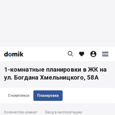









1-комнатные планировки в ЖК на
ул. Богдана Хмельницкого, 58А
О комплексе
Планировки
Количество комнат
Ввод в эксплуатацию