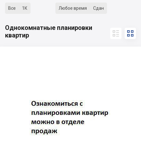
Все
1К
Любое время
Сдан
Однокомнатные планировки


квартир