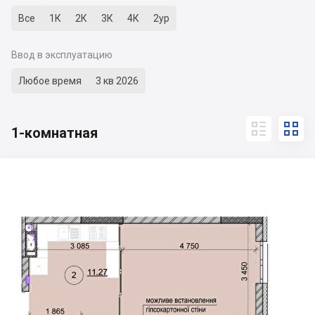
Все
1К
2К
3К
4К
2ур
Ввод в эксплуатацию
Любое время
3 кв 2026


1-комнатная