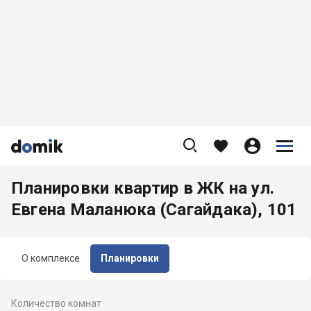









Планировки квартир в ЖК на ул.
Евгена Маланюка (Сагайдака), 101
О комплексе
Планировки
Количество комнат