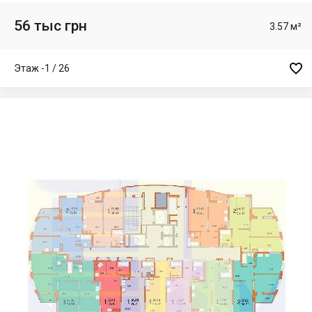
56 тыс грн
3.57 м²

Этаж -1 / 26