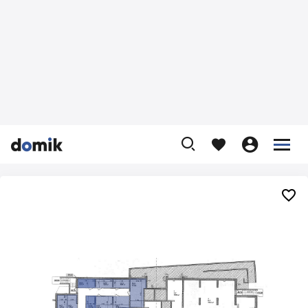









