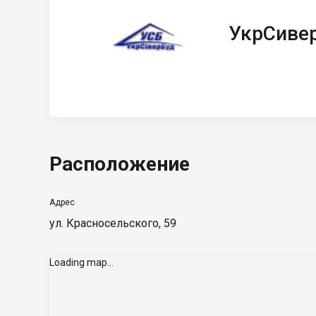
УкрСиверБуд
УкрСиве
Расположение
Адрес
ул. Красносельского, 59
Loading map...