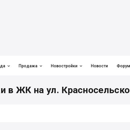



нда
Продажа
Новостройки
Новости
Фору
 в ЖК на ул. Красносельско