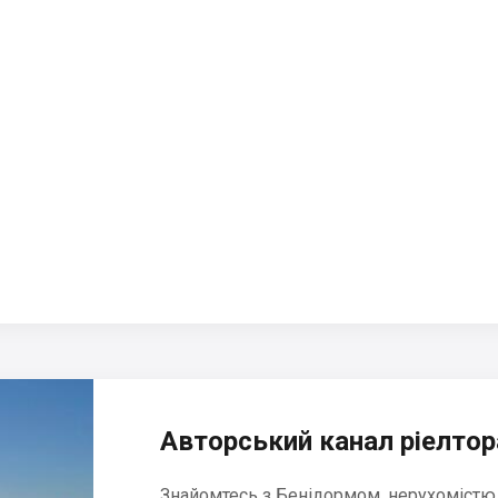
Авторський канал ріелтора
Знайомтесь з Бенідормом, нерухомістю