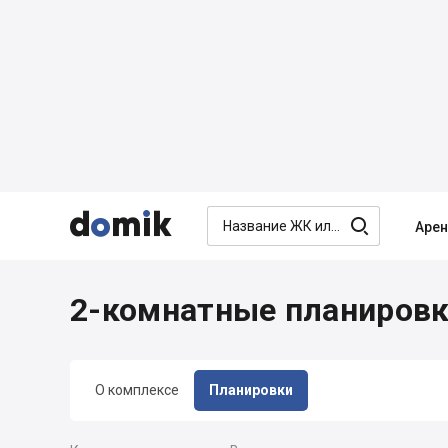




Аре
2-комнатные планировки
О комплексе
Планировки