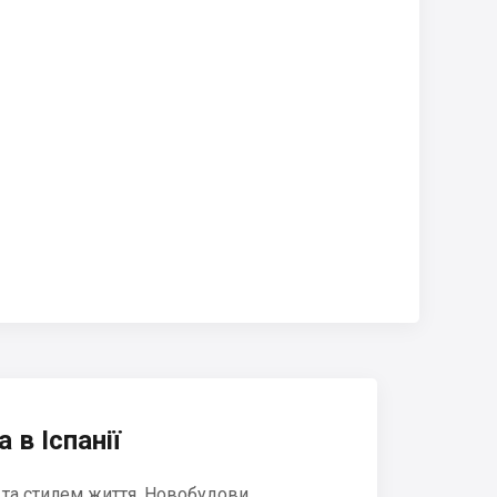
 в Іспанії
 та стилем життя. Новобудови