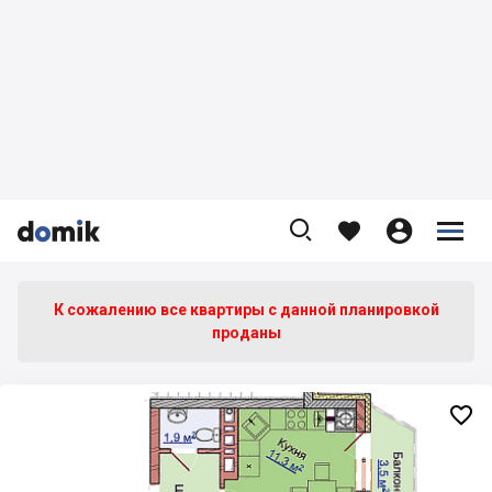









К сожалению все квартиры c данной планировкой
проданы
