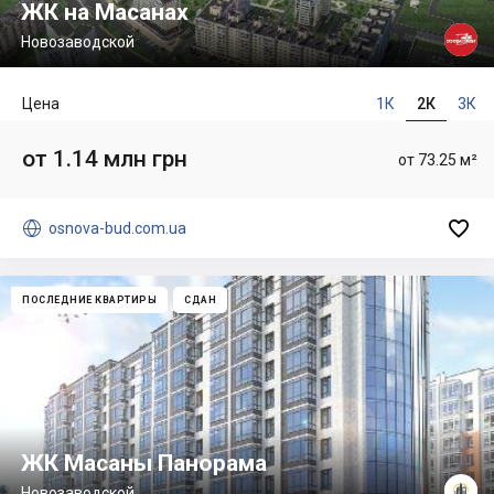
ЖК на Масанах
Новозаводской
Цена
1К
2К
3К
от 1.14 млн грн
от 73.25 м²


osnova-bud.com.ua
ПОСЛЕДНИЕ КВАРТИРЫ
СДАН
ЖК Масаны Панорама
Новозаводской