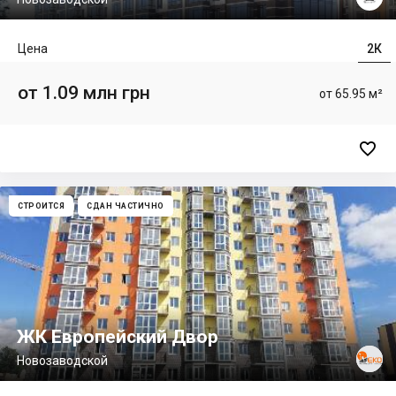
Цена
2К
от 1.09 млн грн
от 65.95 м²

СТРОИТСЯ
СДАН ЧАСТИЧНО
ЖК Европейский Двор
Новозаводской