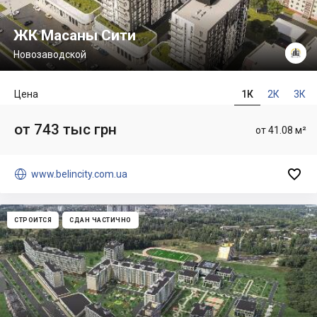
ЖК Масаны Сити
Новозаводской
Цена
1К
2К
3К
от 743 тыс грн
от 41.08 м²


www.belincity.com.ua
СТРОИТСЯ
СДАН ЧАСТИЧНО