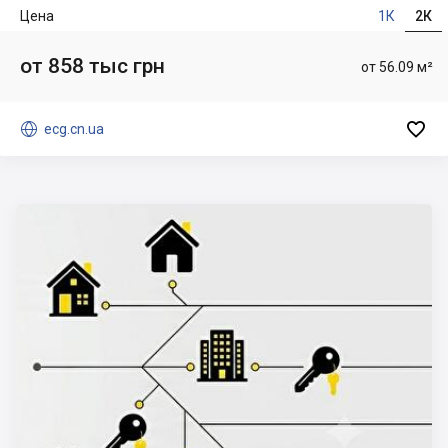
Цена
1К
2К
от 858 тыс грн
от 56.09 м²


ecg.cn.ua