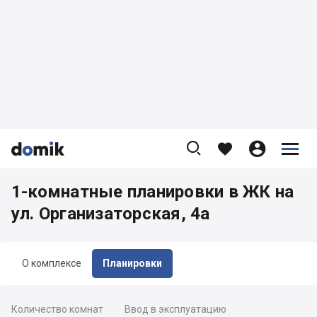









1-комнатные планировки в ЖК на
ул. Организаторская, 4а
О комплексе
Планировки
Количество комнат
Ввод в эксплуатацию