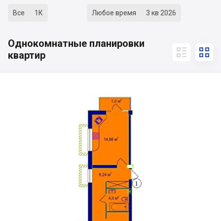
Все
1К
Любое время
3 кв 2026
Однокомнатные планировки


квартир