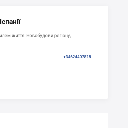
Іспанії
илем життя. Новобудови регіону,
+34624407828