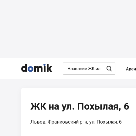




Аре
ЖК на ул. Похылая, 6
Львов, Франковский р-н, ул. Похылая, 6