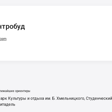
нтробуд
.com
лижайшие ориентиры
арк Культуры и отдыха им. Б. Хмельницкого
,
Студенческий
итадель