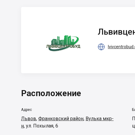
Львивцентробуд
Львивце

lvivcentrobud
Расположение
Адрес
Б
Львов
,
Франковский район
,
Вулька мкр-
П
н
,
ул. Похылая, 6
ц