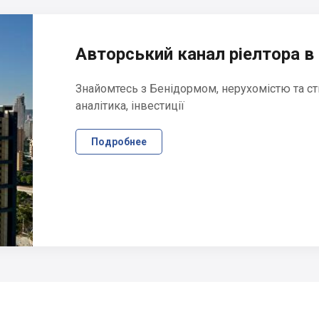
Авторський канал ріелтора в 
Знайомтесь з Бенідормом, нерухомістю та ст
аналітика, інвестиції
Подробнее