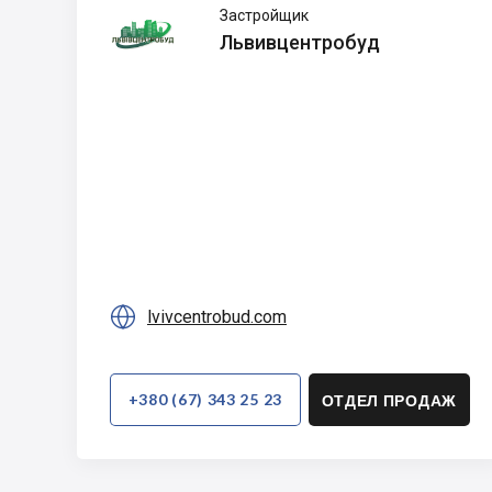
Львивцентробуд
Застройщик
Львивцентробуд

lvivcentrobud.com
+380 (67) 343 25 23
ОТДЕЛ ПРОДАЖ