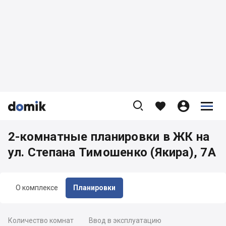









2-комнатные планировки в ЖК на
ул. Степана Тимошенко (Якира), 7А
О комплексе
Планировки
Количество комнат
Ввод в эксплуатацию