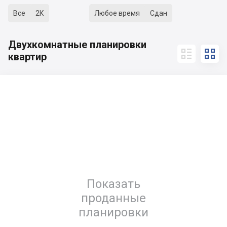
Все
2К
Любое время
Сдан
Двухкомнатные планировки


квартир
Показать
проданные
планировки