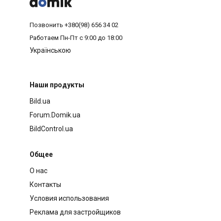



Позвонить
+380(98) 656 34 02
Работаем
Пн-Пт с 9:00 до 18:00
Українською
Наши продукты
Bild.ua
Forum.Domik.ua
BildControl.ua
Общее
О нас
Контакты
Условия использования
Реклама для застройщиков