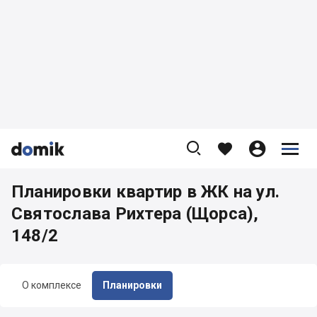









Планировки квартир в ЖК на ул.
Святослава Рихтера (Щорса),
148/2
О комплексе
Планировки