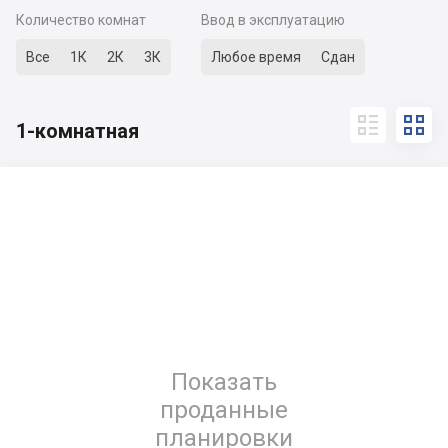
Количество комнат
Ввод в эксплуатацию
Все
1К
2К
3К
Любое время
Сдан


1-комнатная
Показать
проданные
планировки