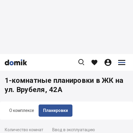









1-комнатные планировки в ЖК на
ул. Врубеля, 42А
О комплексе
Планировки
Количество комнат
Ввод в эксплуатацию