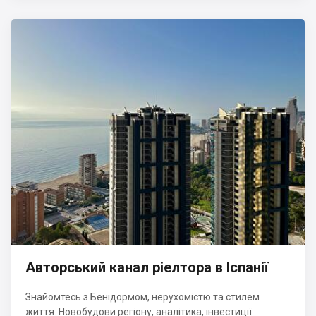
Авторський канал ріелтора в Іспанії
Знайомтесь з Бенідормом, нерухомістю та стилем
життя. Новобудови регіону, аналітика, інвестиції