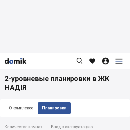









2-уровневые планировки в ЖК
НАДІЯ
О комплексе
Планировки
Количество комнат
Ввод в эксплуатацию