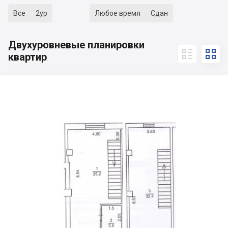
Все
2ур
Любое время
Сдан
Двухуровневые планировки


квартир