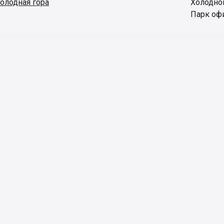
олодная гора
Холодно
Парк оф