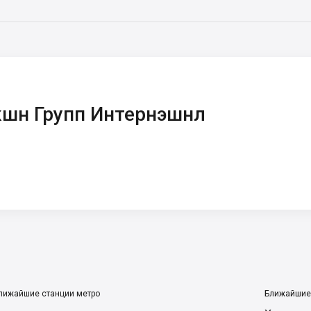
кшн Групп Интернэшнл
лижайшие станции метро
Ближайшие