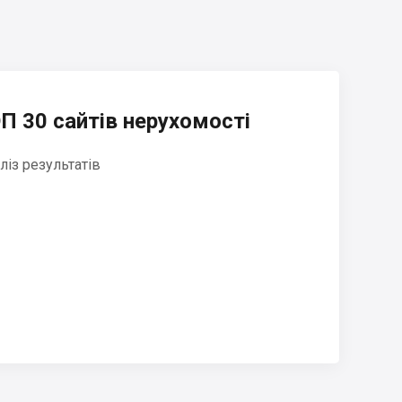
П 30 сайтів нерухомості
ліз результатів