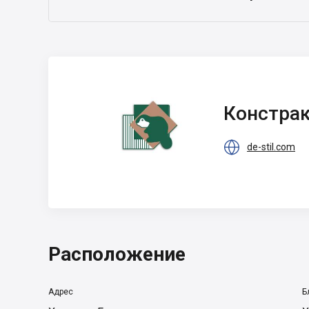
Констракшн
Групп
Констра
Интернэшнл

de-stil.com
Расположение
Адрес
Б