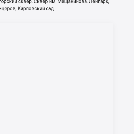
горский сквер
,
Сквер им. Мещанинова
,
Ленпарк
,
ицеров
,
Карповский сад