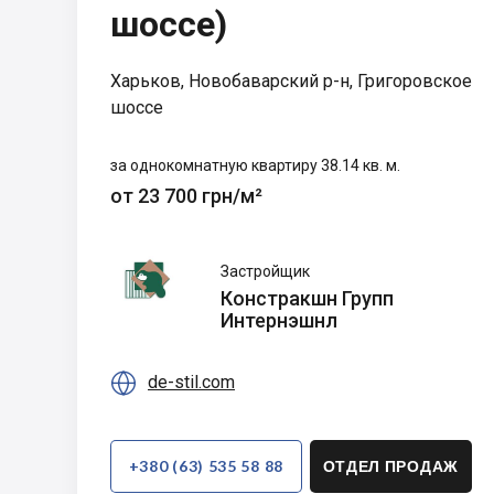
шоссе)
Харьков, Новобаварский р-н, Григоровское
шоссе
за однокомнатную квартиру 38.14 кв. м.
от 23 700 грн/м²
Констракшн
Застройщик
Групп
Констракшн Групп
Интернэшнл
Интернэшнл

de-stil.com
+380 (63) 535 58 88
ОТДЕЛ ПРОДАЖ