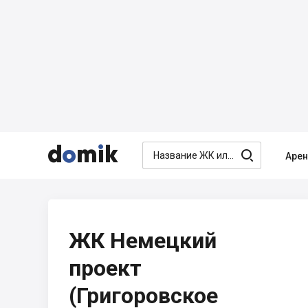




Аре
ЖК Немецкий
проект
(Григоровское