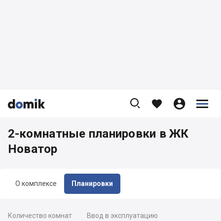









2-комнатные планировки в ЖК
Новатор
О комплексе
Планировки
Количество комнат
Ввод в эксплуатацию