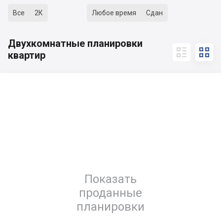
Все
2К
Любое время
Сдан
Двухкомнатные планировки


квартир
Показать
проданные
планировки