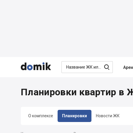




Аре
Планировки квартир в 
О комплексе
Планировки
Новости ЖК