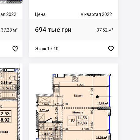
тал 2022
Цена:
IV квартал 2022
694 тыс грн
37.28 м²
37.52 м²


Этаж 1 / 10