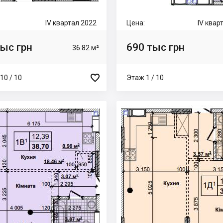
IV квартал 2022
Цена:
IV квар
тыс грн
690 тыс грн
36.82 м²

10 / 10
Этаж 1 / 10