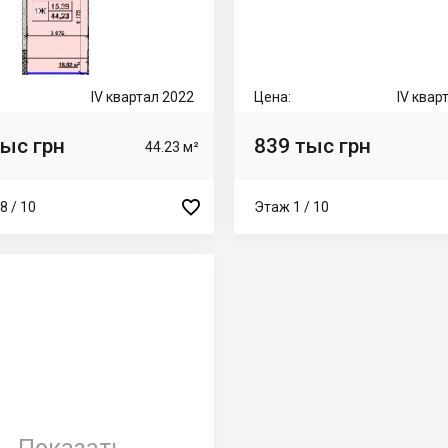
IV квартал 2022
Цена:
IV квар
тыс грн
839 тыс грн
44.23 м²

8 / 10
Этаж 1 / 10
Показать