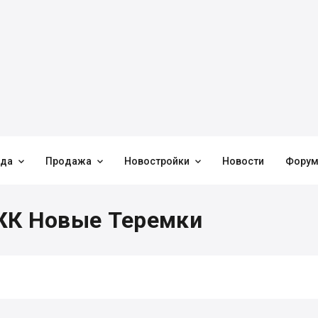



нда
Продажа
Новостройки
Новости
Фору
ЖК Новые Теремки