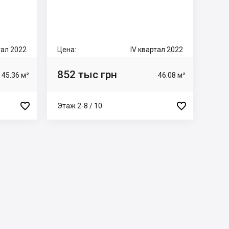
тал 2022
Цена:
IV квартал 2022
852 тыс грн
45.36 м²
46.08 м²


Этаж 2-8 / 10