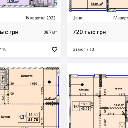
IV квартал 2022
Цена:
IV квар
тыс грн
720 тыс грн
38.7 м²

/ 10
Этаж 1 / 10