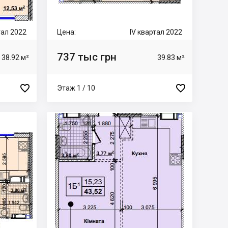
тал 2022
Цена:
IV квартал 2022
737 тыс грн
38.92 м²
39.83 м²


Этаж 1 / 10