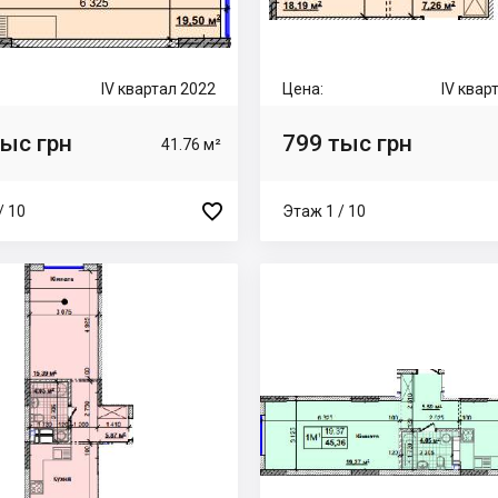
IV квартал 2022
Цена:
IV квар
тыс грн
799 тыс грн
41.76 м²

/ 10
Этаж 1 / 10