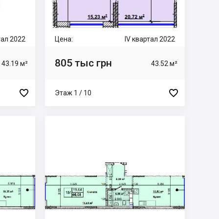
тал 2022
Цена:
IV квартал 2022
805 тыс грн
43.19 м²
43.52 м²


Этаж 1 / 10