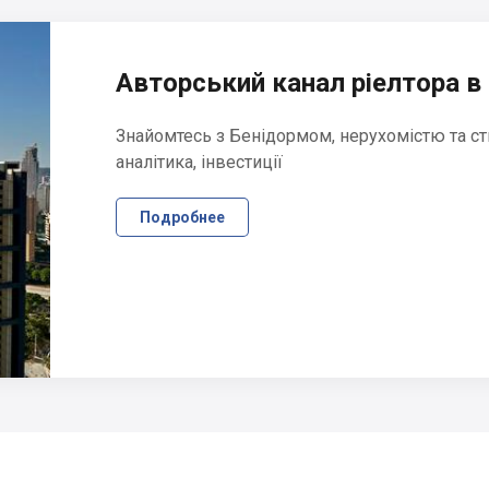
Авторський канал ріелтора в 
Знайомтесь з Бенідормом, нерухомістю та ст
аналітика, інвестиції
Подробнее