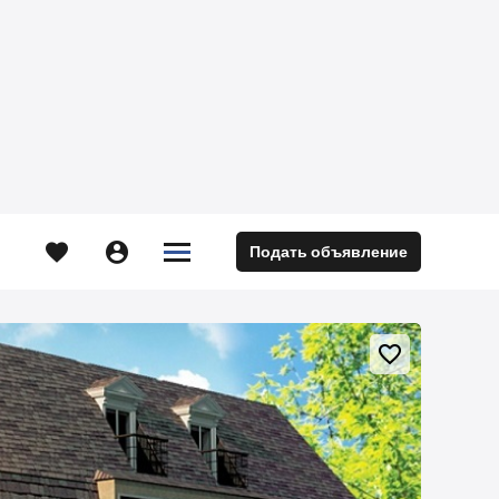





Подать объявление
м
