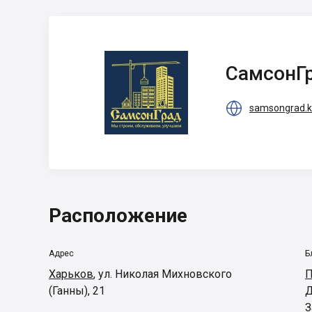
СамсонГрад
СамсонГ

samsongrad.k
Расположение
Адрес
Б
Харьков
,
ул. Николая Михновского
П
(Ганны), 21
Д
З