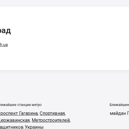
рад
h.ua
лижайшие станции метро
Ближайшие
роспект Гагарина
,
Спортивная
,
майдан Г
ержавинская
,
Метростроителей
,
ащитников Украины