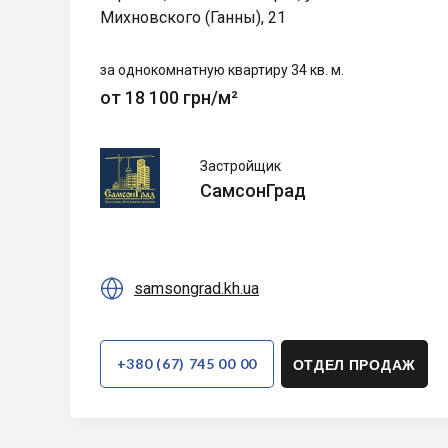
Михновского (Ганны), 21
за однокомнатную квартиру 34 кв. м.
от 18 100 грн/м²
СамсонГрад
Застройщик
СамсонГрад

samsongrad.kh.ua
+380 (67) 745 00 00
ОТДЕЛ ПРОДАЖ