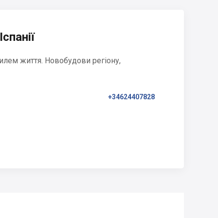
Іспанії
илем життя. Новобудови регіону,
+34624407828