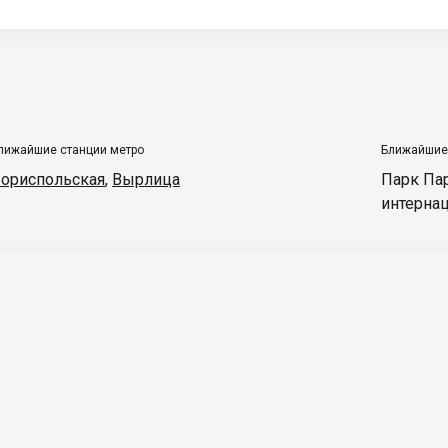
лижайшие станции метро
Ближайшие
ориспольская
,
Вырлица
Парк Па
интерна