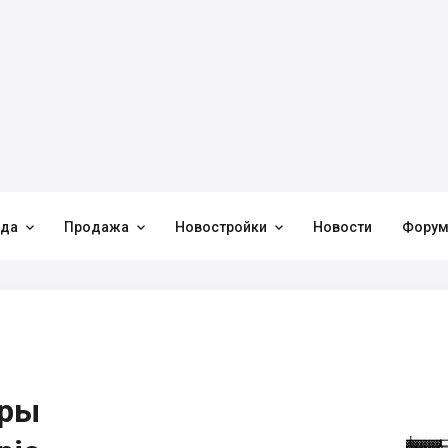



нда
Продажа
Новостройки
Новости
Фору
иры