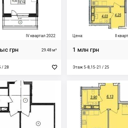
IV квартал 2022
Цена:
II ква
тыс грн
1 млн грн
29.48 м²

 / 28
Этаж 5-8,15-21 / 25