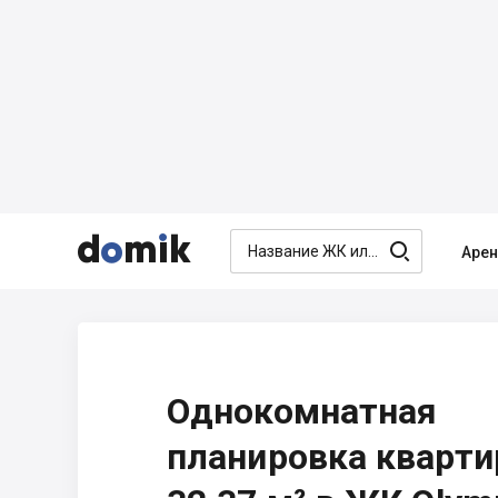




Аре
Однокомнатная
планировка кварт