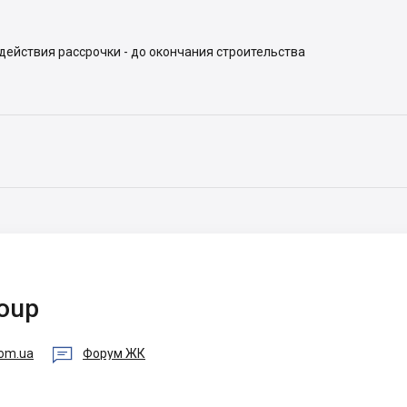
 действия рассрочки - до окончания строительства
roup

com.ua
Форум ЖК