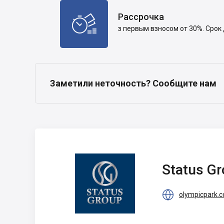
Рассрочка

з первым взносом от 30%. Срок
Заметили неточность? Сообщите нам
Status Group
Status G

olympicpark.