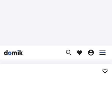









