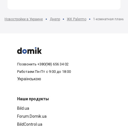
Новостройки в Украине
Днепр
ЖК Palermo
1-комнатная планиро



Позвонить
+380(98) 656 34 02
Работаем
Пн-Пт с 9:00 до 18:00
Українською
Наши продукты
Bild.ua
Forum.Domik.ua
BildControl.ua