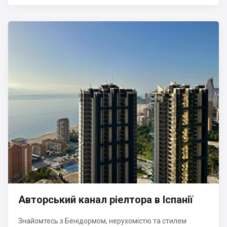
Авторський канал ріелтора в Іспанії
Знайомтесь з Бенідормом, нерухомістю та стилем