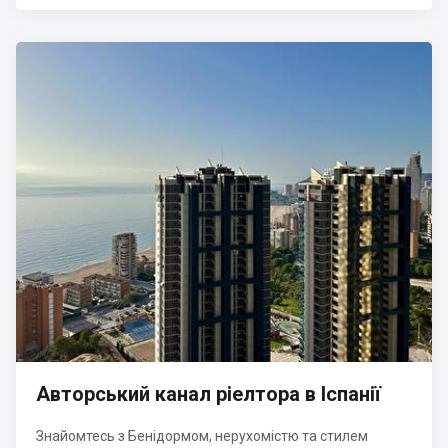
Авторський канал ріелтора в Іспанії
Знайомтесь з Бенідормом, нерухомістю та стилем