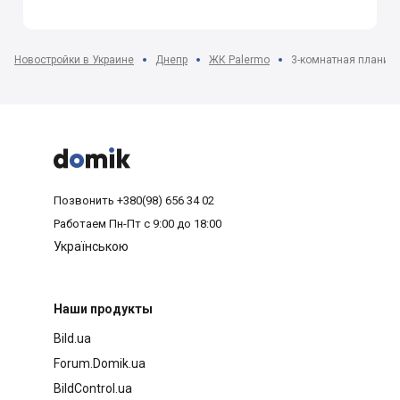
Новостройки в Украине
Днепр
ЖК Palermo
3-комнатная планиро



Позвонить
+380(98) 656 34 02
Работаем
Пн-Пт с 9:00 до 18:00
Українською
Наши продукты
Bild.ua
Forum.Domik.ua
BildControl.ua