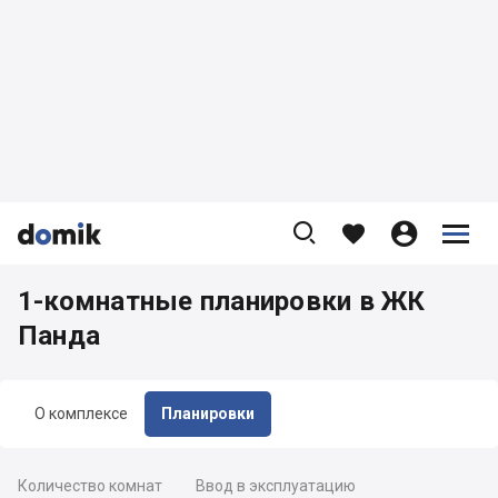









1-комнатные планировки в ЖК
Панда
О комплексе
Планировки
Количество комнат
Ввод в эксплуатацию