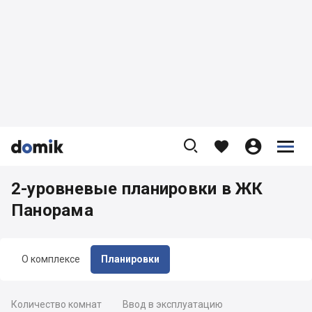









2-уровневые планировки в ЖК
Панорама
О комплексе
Планировки
Количество комнат
Ввод в эксплуатацию