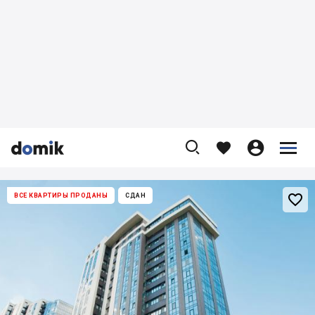










ВСЕ КВАРТИРЫ ПРОДАНЫ
СДАН