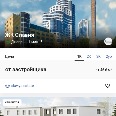
ЖК Славия

Днепр
– 1 мин.

Цена
1К
2К
3К
2ур
от застройщика
от 46.6 м²


slaviya.estate
СТРОИТСЯ