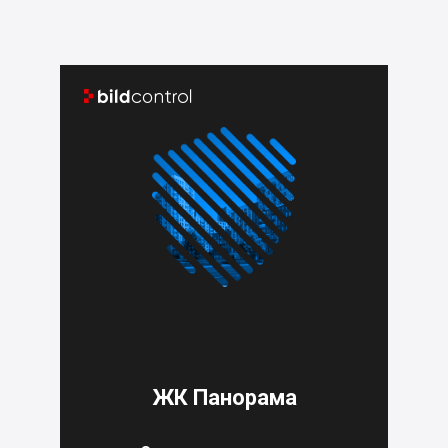


ЖК Панорама