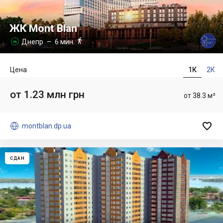
ЖК Mont Blan

Днепр
– 6 мин.

Цена
1К
2К
от 1.23 млн грн
от 38.3 м²


montblan.dp.ua
СДАН