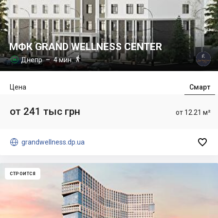
МФК GRAND WELLNESS CENTER

Днепр
– 4 мин.

Цена
Смарт
от 241 тыс грн
от 12.21 м²


grandwellness.dp.ua
СТРОИТСЯ