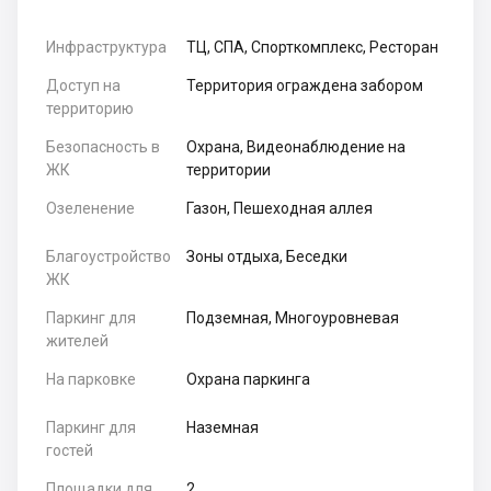
Инфраструктура
ТЦ, СПА, Спорткомплекс, Ресторан
Доступ на
Территория ограждена забором
территорию
Безопасность в
Охрана, Видеонаблюдение на
ЖК
территории
Озеленение
Газон, Пешеходная аллея
Благоустройство
Зоны отдыха, Беседки
ЖК
Паркинг для
Подземная, Многоуровневая
жителей
На парковке
Охрана паркинга
Паркинг для
Наземная
гостей
Площадки для
2