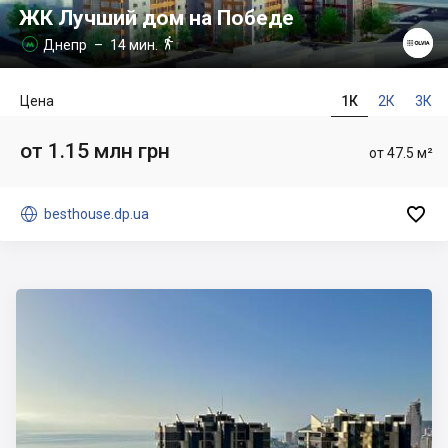
ЖК Лучший дом на Победе

Днепр
– 14 мин.

Цена
1К
2К
3К
от 1.15 млн грн
от 47.5 м²


besthouse.dp.ua