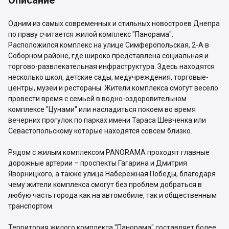
Описание
Одним из самых современных и стильных новостроев Днепра
по праву считается жилой комплекс "Панорама".
Расположился комплекс на улице Симферопольская, 2-А в
Соборном районе, где широко представлена социальная и
торгово-развлекательная инфраструктура. Здесь находятся
несколько школ, детские сады, медучреждения, торговые-
центры, музеи и рестораны. Жители комплекса смогут весело
провести время с семьей в водно-оздоровительном
комплексе "Цунами" или насладиться покоем во время
вечерних прогулок по парках имени Тараса Шевченка или
Севастопольскому которые находятся совсем близко.
Рядом с жилым комплексом PANORAMA проходят главные
дорожные артерии – проспекты Гагарина и Дмитрия
Яворницкого, а также улица Набережная Победы, благодаря
чему жители комплекса смогут без проблем добраться в
любую часть города как на автомобиле, так и общественным
транспортом.
Территория жилого комплекса "Панорама" составляет более